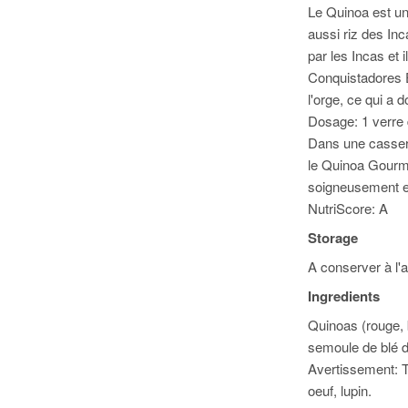
Le Quinoa est un
aussi riz des In
par les Incas et 
Conquistadores Es
l'orge, ce qui a 
Dosage: 1 verre
Dans une cassero
le Quinoa Gourma
soigneusement e
NutriScore: A
Storage
A conserver à l'a
Ingredients
Quinoas (rouge, b
semoule de blé d
Avertissement: Tr
oeuf, lupin.