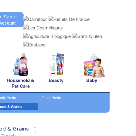
o.
Sign in
Account
Household &
Beauty
Baby
Pet Care
alty Pasta
Filled Pasta
ood & Grains
od & Grains