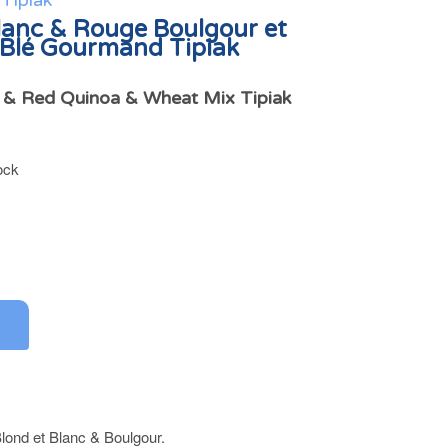
Tipiak
lanc & Rouge Boulgour et
 Blé Gourmand Tipiak
 & Red Quinoa & Wheat Mix Tipiak
ock
lond et Blanc & Boulgour.