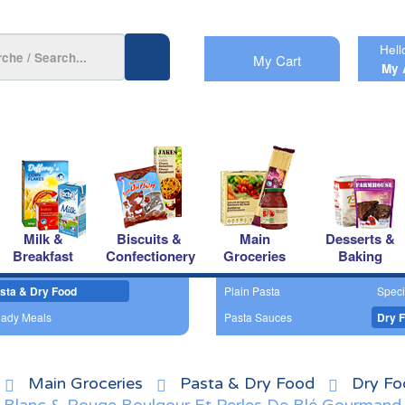
Hell
My Cart
My 
Milk &
Biscuits &
Main
Desserts &
Breakfast
Confectionery
Groceries
Baking
sta & Dry Food
Plain Pasta
Speci
ady Meals
Pasta Sauces
Dry F
Main Groceries
Pasta & Dry Food
Dry Fo