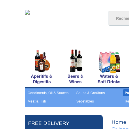
Apéritifs &
Beers &
Waters &
Digestifs
Wines
Soft Drinks
Condiments, Oil & Sauces
Soups & Croûtons
Pa
Meat & Fish
Vegetables
Re
Home
FREE DELIVERY