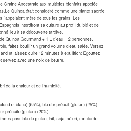
e Graine Ancestrale aux multiples bienfaits appelée
cas.Le Quinoa était considéré comme une plante sacrée
ils l'appelaient mère de tous les grains. Les
pagnols interdiront sa culture au profil du blé et de
donné lieu à sa découverte tardive.
 de Quinoa Gourmand + 1 L d’eau = 2 personnes.
le, faites bouillir un grand volume d’eau salée. Versez
nd et laissez cuire 12 minutes à ébullition; Egouttez
t servez avec une noix de beurre.
bri de la chaleur et de l'humidité.
lond et blanc) (55%), blé dur précuit (gluten) (25%),
ur précuite (gluten) (20%).
aces possible de gluten, lait, soja, céleri, moutarde,