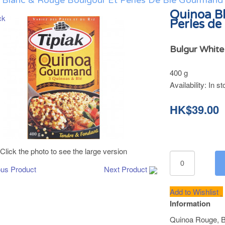
 Blanc & Rouge Boulgour Et Perles De Blé Gourmand 
Quinoa B
Perles de
Bulgur White
400 g
Availability:
In st
HK$39.00
Click the photo to see the large version
ous Product
Next Product
Add to Wishlist
Information
Quinoa Rouge, B