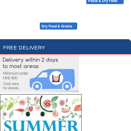
Condiments, Oil & Sauces
Soups & Croûtons
Pasta & Dry Food
Meat & Fish
Vegetables
Ready Meals
Plain Pasta
Specialty Pasta
Filled Pasta
Pasta Sauces
Dry Food & Grains
FREE DELIVERY