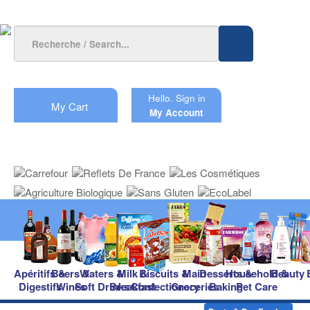
Hello.
Sign in
My Cart
My Account
Apéritifs &
Beers &
Waters &
Milk &
Biscuits &
Main
Desserts &
Household &
Beauty
Digestifs
Wines
Soft Drinks
Breakfast
Confectionery
Groceries
Baking
Pet Care