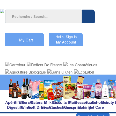
Hello.
Sign in
My Cart
My Account
Apéritifs &
Beers &
Waters &
Milk &
Biscuits &
Main
Desserts &
Household &
Beauty
Digestifs
Wines
Soft Drinks
Breakfast
Confectionery
Groceries
Baking
Pet Care