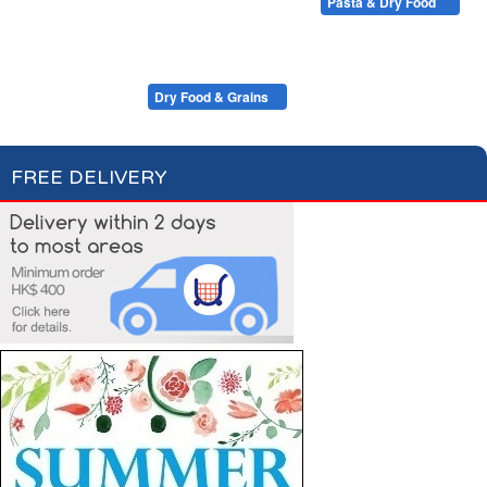
Condiments, Oil & Sauces
Soups & Croûtons
Pasta & Dry Food
Meat & Fish
Vegetables
Ready Meals
Plain Pasta
Specialty Pasta
Filled Pasta
Pasta Sauces
Dry Food & Grains
FREE DELIVERY