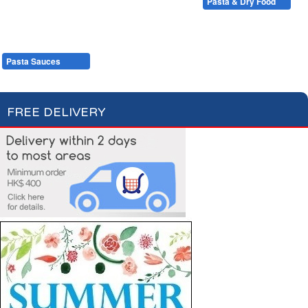
Condiments, Oil & Sauces
Soups & Croûtons
Pasta & Dry Food
Meat & Fish
Vegetables
Ready Meals
Plain Pasta
Specialty Pasta
Filled Pasta
Pasta Sauces
Dry Food & Grains
FREE DELIVERY