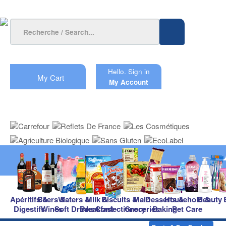
Hello.
Sign in
My Cart
My Account
Apéritifs &
Beers &
Waters &
Milk &
Biscuits &
Main
Desserts &
Household &
Beauty
Digestifs
Wines
Soft Drinks
Breakfast
Confectionery
Groceries
Baking
Pet Care