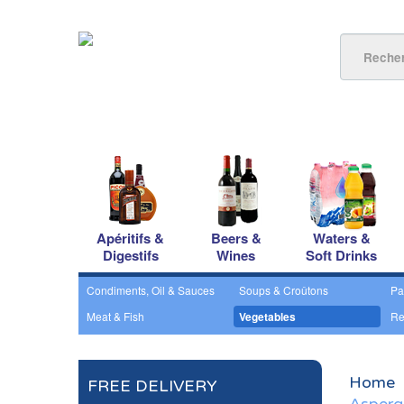
Apéritifs &
Beers &
Waters &
Digestifs
Wines
Soft Drinks
Condiments, Oil & Sauces
Soups & Croûtons
Pa
Meat & Fish
Vegetables
Re
Home
FREE DELIVERY