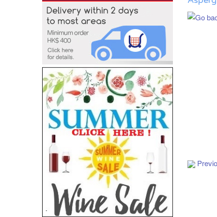
Asperg
Previ