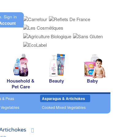
o.
Sign in
Account
Household &
Beauty
Baby
Pet Care
s & Peas
Asparagus & Artichokes
 Vegetables
Cooked Mixed Vegetables
Artichokes