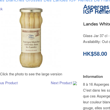
es Blanches Grosses Des Landes IGP Reflets De Fra
Asperges
IGP Refle
Landes White
Glass Jar 37 cl -
Availability:
Out 
HK$58.00
Click the photo to see the large version
Information
ous Product
Next Product
8 à 16 Asperges
C'est dans les sa
que ces Asperges 
leur couleur blan
gouge, elles sont