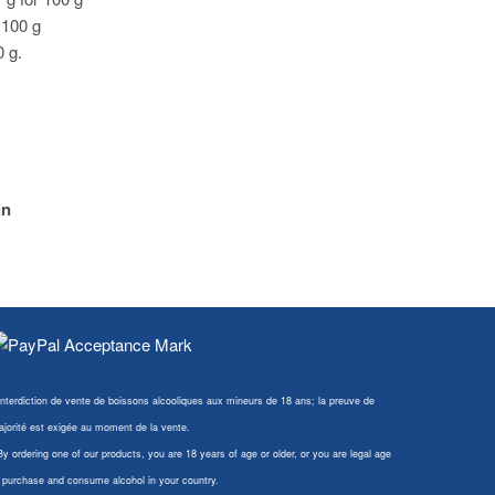
r 100 g
0 g.
in
Interdiction de vente de boissons alcooliques aux mineurs de 18 ans; la preuve de
jorité est exigée au moment de la vente.
By ordering one of our products, you are 18 years of age or older, or you are legal age
 purchase and consume alcohol in your country.