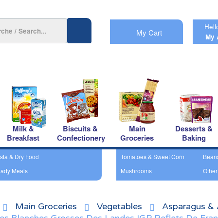
Hell
My Cart
My 
Milk &
Biscuits &
Main
Desserts &
Breakfast
Confectionery
Groceries
Baking
sta & Dry Food
Tomatoes & Sweet Corn
Bean
ady Meals
Mushrooms
Other
Main Groceries
Vegetables
Asparagus & 