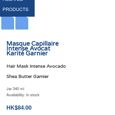
PRODUCTS
Masque Capillaire
Intense Avocat
Karité Garnier
Après-Shampoing Huile d'Avocat et Beurre de Karité Ultra Doux Garnier
HK$56.00
Hair Mask Intense Avocado
Shea Butter Garnier
Jar 340 ml
Add
Availability:
In stock
to
Cart
HK$84.00