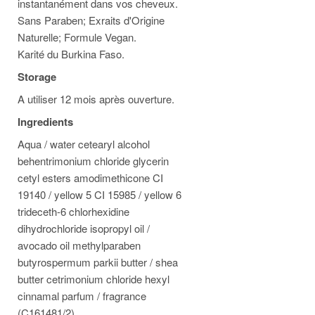
instantanément dans vos cheveux.
Sans Paraben; Exraits d'Origine
Naturelle; Formule Vegan.
Karité du Burkina Faso.
Storage
A utiliser 12 mois après ouverture.
Ingredients
Aqua / water cetearyl alcohol
behentrimonium chloride glycerin
cetyl esters amodimethicone CI
19140 / yellow 5 CI 15985 / yellow 6
trideceth-6 chlorhexidine
dihydrochloride isopropyl oil /
avocado oil methylparaben
butyrospermum parkii butter / shea
butter cetrimonium chloride hexyl
cinnamal parfum / fragrance
(C161481/2)