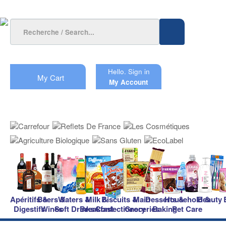
Hello.
Sign in
My Cart
My Account
Apéritifs &
Beers &
Waters &
Milk &
Biscuits &
Main
Desserts &
Household &
Beauty
Digestifs
Wines
Soft Drinks
Breakfast
Confectionery
Groceries
Baking
Pet Care