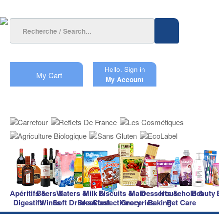
Hello.
Sign in
My Cart
My Account
Apéritifs &
Beers &
Waters &
Milk &
Biscuits &
Main
Desserts &
Household &
Beauty
Digestifs
Wines
Soft Drinks
Breakfast
Confectionery
Groceries
Baking
Pet Care