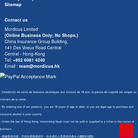
Sitemap
Contact us
Mordicus Limited
(Online Business Only; No Shops.)
China Insurance Group Building,
141 Des Voeux Road Central
Central - Hong-Kong
Tel:
+852 6081 4240
Email
:
team@mordicus.hk
- Interdiction de vente de boissons alcooliques aux mineurs de 18 ans; la preuve de majorité est exigée au
moment de la vente.
- By ordering one of our products, you are 18 years of age or older, or you are legal age to purchase and
consume alcohol in your country.
- Under the law of Hong Kong, intoxicating liquor must not be sold or supplied to a minor in the course of
business.
- 根據香港法律，不得在業務過程中，向未成年人售賣或供應令人醺醉的酒類。