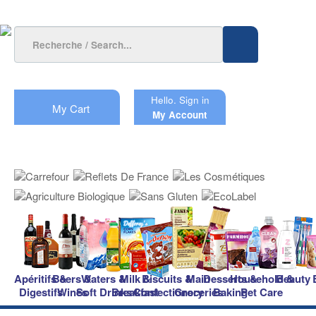
Hello.
Sign in
My Cart
My Account
Apéritifs &
Beers &
Waters &
Milk &
Biscuits &
Main
Desserts &
Household &
Beauty
Digestifs
Wines
Soft Drinks
Breakfast
Confectionery
Groceries
Baking
Pet Care