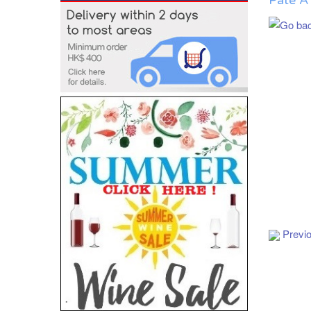
Pâte À 
Previ
Add to Cart