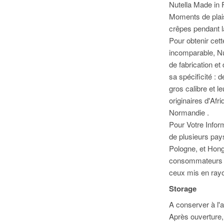
Nutella Made in 
Moments de plaisi
crêpes pendant l
Pour obtenir cett
incomparable, Nu
de fabrication et
sa spécificité : 
gros calibre et l
originaires d'Afr
Normandie .
Pour Votre Inform
de plusieurs pay
Pologne, et Hongr
consommateurs d
ceux mis en rayo
Storage
A conserver à l'a
Après ouverture,