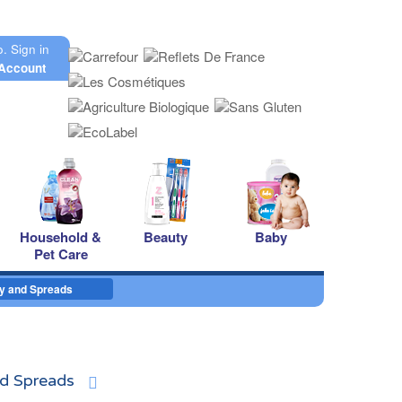
o.
Sign in
Account
Household &
Beauty
Baby
Pet Care
y and Spreads
d Spreads