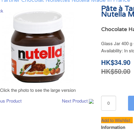
Tartiner Chocolat Noisettes Nutella Made In France
Pâte à Ta
Nutella M
Chocolate Ha
Glass Jar 400 g
Availability:
In st
HK$34.90
HK$50.00
Click the photo to see the large version
ous Product
Next Product
Add to Wishlist
Information