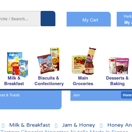
Hell
My Cart
My 
Milk &
Biscuits &
Main
Desserts &
Breakfast
Confectionery
Groceries
Baking
ead & Toasts
Jam
Hone
Milk & Breakfast
Jam & Honey
Honey An