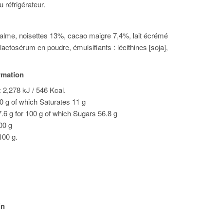
 réfrigérateur.
palme, noisettes 13%, cacao maigre 7,4%, lait écrémé
actosérum en poudre, émulsifiants : lécithines [soja],
ormation
 2,278 kJ / 546 Kcal.
00 g of which Saturates 11 g
.6 g for 100 g of which Sugars 56.8 g
100 g
100 g.
in