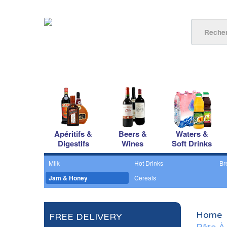
Apéritifs &
Beers &
Waters &
Digestifs
Wines
Soft Drinks
Milk
Hot Drinks
Br
Jam & Honey
Cereals
Home
FREE DELIVERY