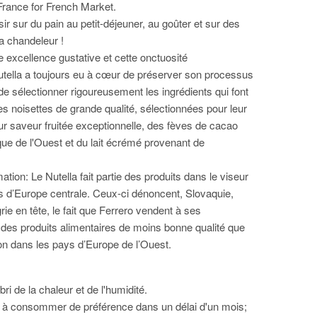
France for French Market.
r sur du pain au petit-déjeuner, au goûter et sur des
a chandeleur !
e excellence gustative et cette onctuosité
tella a toujours eu à cœur de préserver son processus
 de sélectionner rigoureusement les ingrédients qui font
des noisettes de grande qualité, sélectionnées pour leur
eur saveur fruitée exceptionnelle, des fèves de cacao
ique de l'Ouest et du lait écrémé provenant de
ation: Le Nutella fait partie des produits dans le viseur
s d’Europe centrale. Ceux-ci dénoncent, Slovaquie,
ie en tête, le fait que Ferrero vendent à ses
es produits alimentaires de moins bonne qualité que
n dans les pays d’Europe de l’Ouest.
bri de la chaleur et de l'humidité.
 à consommer de préférence dans un délai d'un mois;