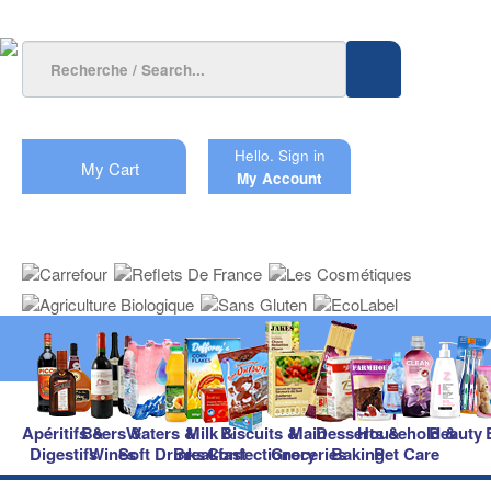
Hello.
Sign in
My Cart
My Account
Apéritifs &
Beers &
Waters &
Milk &
Biscuits &
Main
Desserts &
Household &
Beauty
Digestifs
Wines
Soft Drinks
Breakfast
Confectionery
Groceries
Baking
Pet Care