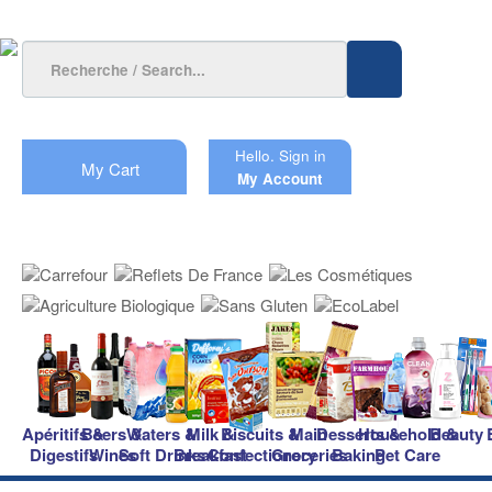
Hello.
Sign in
My Cart
My Account
Apéritifs &
Beers &
Waters &
Milk &
Biscuits &
Main
Desserts &
Household &
Beauty
Digestifs
Wines
Soft Drinks
Breakfast
Confectionery
Groceries
Baking
Pet Care