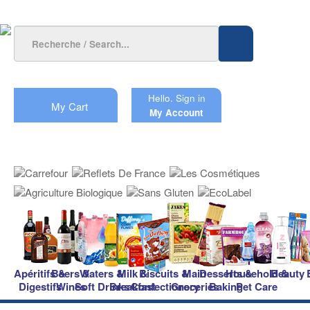
Hello.
Sign in
My Cart
My Account
Apéritifs &
Beers &
Waters &
Milk &
Biscuits &
Main
Desserts &
Household &
Beauty
Digestifs
Wines
Soft Drinks
Breakfast
Confectionery
Groceries
Baking
Pet Care