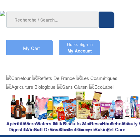
Hello.
Sign in
My Cart
My Account
Apéritifs &
Beers &
Waters &
Milk &
Biscuits &
Main
Desserts &
Household &
Beauty
Digestifs
Wines
Soft Drinks
Breakfast
Confectionery
Groceries
Baking
Pet Care