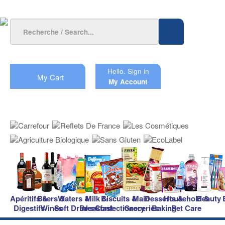
Hello.
Sign in
My Cart
My Account
Apéritifs &
Beers &
Waters &
Milk &
Biscuits &
Main
Desserts &
Household &
Beauty
Digestifs
Wines
Soft Drinks
Breakfast
Confectionery
Groceries
Baking
Pet Care