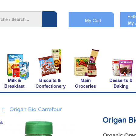
Hell
My Cart
My 
Milk &
Biscuits &
Main
Desserts &
Breakfast
Confectionery
Groceries
Baking
Origan Bio Carrefour
Origan Bi
Organic Oreg