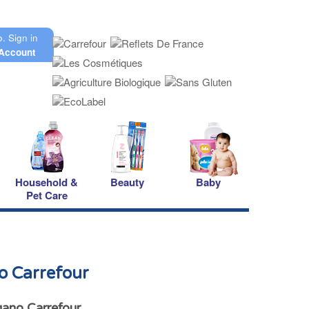
o.
Sign in
Account
Household &
Beauty
Baby
Pet Care
o Carrefour
ano Carrefour