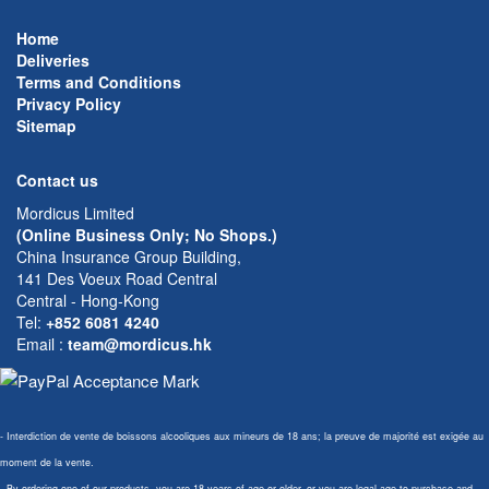
Home
Deliveries
Terms and Conditions
Privacy Policy
Sitemap
Contact us
Mordicus Limited
(Online Business Only; No Shops.)
China Insurance Group Building,
141 Des Voeux Road Central
Central - Hong-Kong
Tel:
+852 6081 4240
Email
:
team@mordicus.hk
- Interdiction de vente de boissons alcooliques aux mineurs de 18 ans; la preuve de majorité est exigée au
moment de la vente.
- By ordering one of our products, you are 18 years of age or older, or you are legal age to purchase and