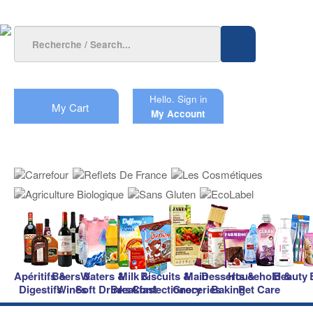
Hello.
Sign in
My Cart
My Account
Apéritifs &
Beers &
Waters &
Milk &
Biscuits &
Main
Desserts &
Household &
Beauty
Digestifs
Wines
Soft Drinks
Breakfast
Confectionery
Groceries
Baking
Pet Care