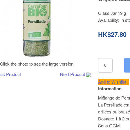
Glass Jar 19 g
Availability:
In st
HK$27.80
Click the photo to see the large version
ous Product
Next Product
Add to Wishlist
Information
Mélange de Pers
La Persillade est
grillées ou brai
Dosage: 1 à 2 cu
Sans OGM.