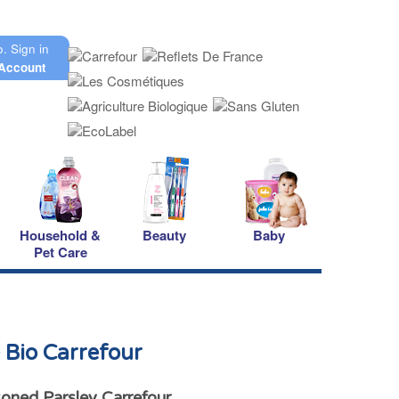
o.
Sign in
Account
Household &
Beauty
Baby
Pet Care
e Bio Carrefour
oned Parsley Carrefour