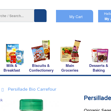
Hell
My Cart
My 
Milk &
Biscuits &
Main
Desserts &
Breakfast
Confectionery
Groceries
Baking
Persillade Bio Carrefour
Persillad
Organic Seas