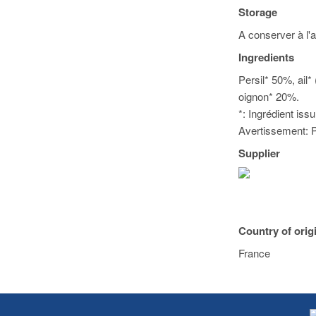
Storage
A conserver à l'ab
Ingredients
Persil* 50%, ail*
oignon* 20%.
*: Ingrédient issu
Avertissement: P
Supplier
Country of orig
France