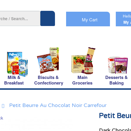
Hell
My Cart
My 
Milk &
Biscuits &
Main
Desserts &
Breakfast
Confectionery
Groceries
Baking
Petit Beurre Au Chocolat Noir Carrefour
Petit Beu
Dark Chocola