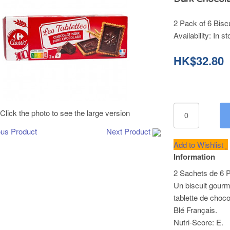
2 Pack of 6 Biscu
Availability:
In st
HK$32.80
Click the photo to see the large version
ous Product
Next Product
Add to Wishlist
Information
2 Sachets de 6 P
Un biscuit gourm
tablette de choco
Blé Français.
Nutri-Score: E.