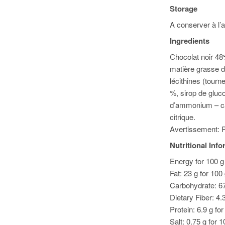
Storage
A conserver à l’a
Ingredients
Chocolat noir 48
matière grasse de
lécithines (tourn
%, sirop de gluc
d’ammonium – car
citrique.
Avertissement: P
Nutritional Inf
Energy for 100 g 
Fat: 23 g for 100
Carbohydrate: 67
Dietary Fiber: 4.
Protein: 6.9 g fo
Salt: 0.75 g for 1