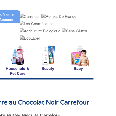
o.
Sign in
Account
Household &
Beauty
Baby
Pet Care
rre au Chocolat Noir Carrefour
te Butter Biscuits Carrefour