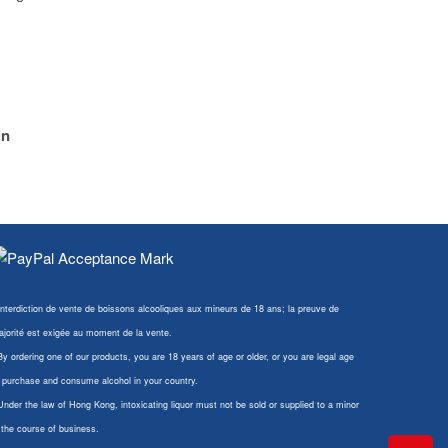
in
Interdiction de vente de boissons alcooliques aux mineurs de 18 ans; la preuve de
jorité est exigée au moment de la vente.
By ordering one of our products, you are 18 years of age or older, or you are legal age
 purchase and consume alcohol in your country.
Under the law of Hong Kong, intoxicating liquor must not be sold or supplied to a minor
 the course of business.