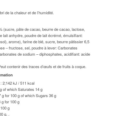
bri de la chaleur et de l’humidité.
% (sucre, pâte de cacao, beurre de cacao, lactose,
 lait anhydre, poudre de lait écrémé, émulsifiant:
esol), arome), farine de blé, sucre, beurre pâtissier 6,5
ose – fructose, sel, poudre à lever: Carbonates
bonates de sodium – diphosphates, acidifiant: acide
eut contenir des traces d’œufs et de fruits à coque.
ormation
: 2;142 kJ / 511 kcal
 g of which Saturates 14 g
 g for 100 g of which Sugars 36 g
3 g for 100 g
r 100 g
00 g. .