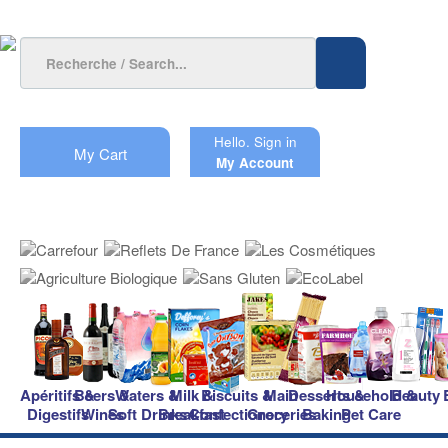
Hello.
Sign in
My Cart
My Account
Apéritifs &
Beers &
Waters &
Milk &
Biscuits &
Main
Desserts &
Household &
Beauty
Digestifs
Wines
Soft Drinks
Breakfast
Confectionery
Groceries
Baking
Pet Care