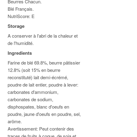
Beurres Chacun.
Blé Français.
NutriScore: E
Storage
A conserver à l'abri de la chaleur et
de l'humidité.
Ingredients
Farine de blé 69.8%, beurre pâtissier
12.8% (soit 15% en beurre
reconstituté) lait demi-écrémé,
poudre de lait entier, poudre à lever:
carbonates d'ammonium,
carbonates de sodium,
disphospates, blanc d'oeufs en
poudre, jaune d'oeufs en poudre, sel,
arôme.
Avertissement: Peut contenir des
traces de fruits à coque, de soja et