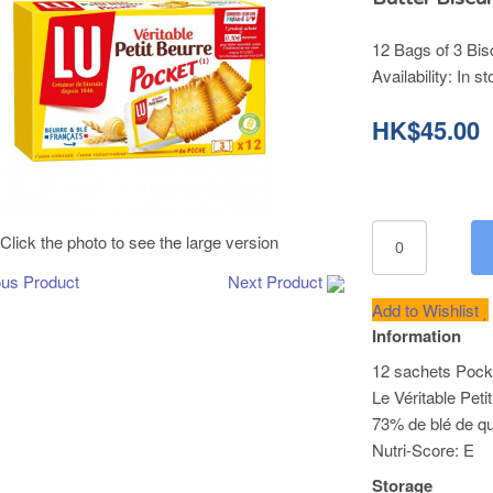
12 Bags of 3 Bisc
Availability:
In st
HK$45.00
Click the photo to see the large version
ous Product
Next Product
Add to Wishlist
Information
12 sachets Pocket
Le Véritable Pet
73% de blé de qu
Nutri-Score: E
Storage