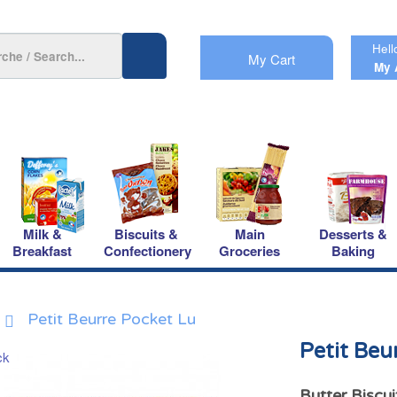
Hell
My Cart
My 
Milk &
Biscuits &
Main
Desserts &
Breakfast
Confectionery
Groceries
Baking
Petit Beurre Pocket Lu
Petit Beu
Butter Biscu