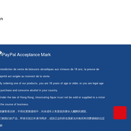
in
Interdiction de vente de boissons alcooliques aux mineurs de 18 ans; la preuve de
jorité est exigée au moment de la vente.
By ordering one of our products, you are 18 years of age or older, or you are legal age
 purchase and consume alcohol in your country.
Under the law of Hong Kong, intoxicating liquor must not be sold or supplied to a minor
 the course of business.
 根據香港法律，不得在業務過程中，向未成年人售賣或供應令人醺醉的酒類。
 订购我们的产品，即表示您已年满18周岁，或您已达到所在国家允许购买和消费酒精的法定
龄