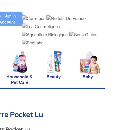
o.
Sign in
Account
Household &
Beauty
Baby
Pet Care
rre Pocket Lu
its Pocket Lu