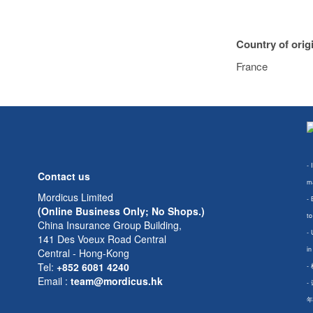
Country of orig
France
- 
Contact us
ma
Mordicus Limited
- 
(Online Business Only; No Shops.)
to
China Insurance Group Building,
- 
141 Des Voeux Road Central
in
Central - Hong-Kong
Tel:
+852 6081 4240
-
Email
:
team@mordicus.hk
-
年