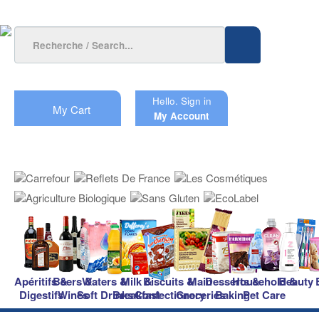
Hello.
Sign in
My Cart
My Account
Apéritifs &
Beers &
Waters &
Milk &
Biscuits &
Main
Desserts &
Household &
Beauty
Digestifs
Wines
Soft Drinks
Breakfast
Confectionery
Groceries
Baking
Pet Care