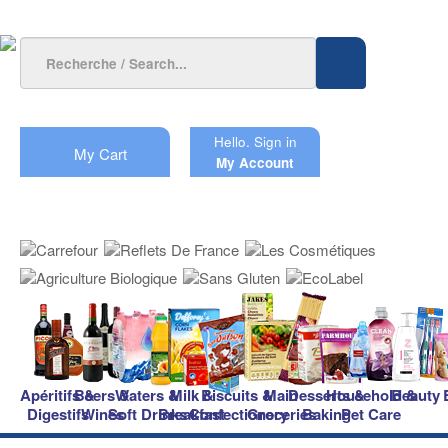
Hello.
Sign in
My Cart
My Account
Apéritifs &
Beers &
Waters &
Milk &
Biscuits &
Main
Desserts &
Household &
Beauty
Digestifs
Wines
Soft Drinks
Breakfast
Confectionery
Groceries
Baking
Pet Care