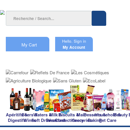
Hello.
Sign in
My Cart
My Account
Apéritifs &
Beers &
Waters &
Milk &
Biscuits &
Main
Desserts &
Household &
Beauty
Digestifs
Wines
Soft Drinks
Breakfast
Confectionery
Groceries
Baking
Pet Care