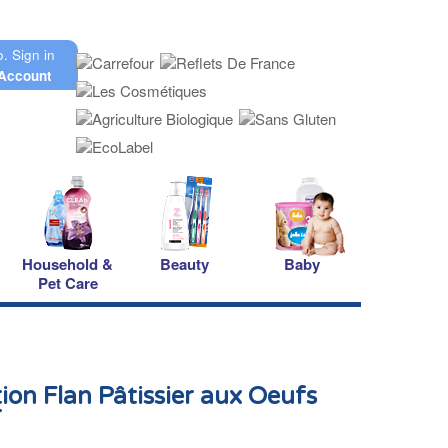
o.
Sign in
Account
Household &
Beauty
Baby
Pet Care
ion Flan Pâtissier aux Oeufs
r