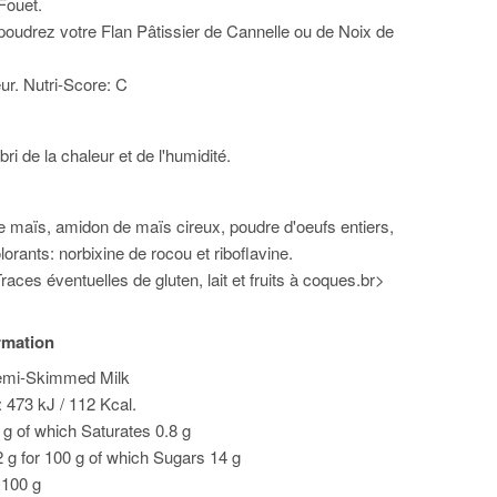
Fouet.
oudrez votre Flan Pâtissier de Cannelle ou de Noix de
r. Nutri-Score: C
bri de la chaleur et de l'humidité.
 maïs, amidon de maïs cireux, poudre d'oeufs entiers,
lorants: norbixine de rocou et riboflavine.
aces éventuelles de gluten, lait et fruits à coques.br>
ormation
emi-Skimmed Milk
: 473 kJ / 112 Kcal.
0 g of which Saturates 0.8 g
 g for 100 g of which Sugars 14 g
r 100 g