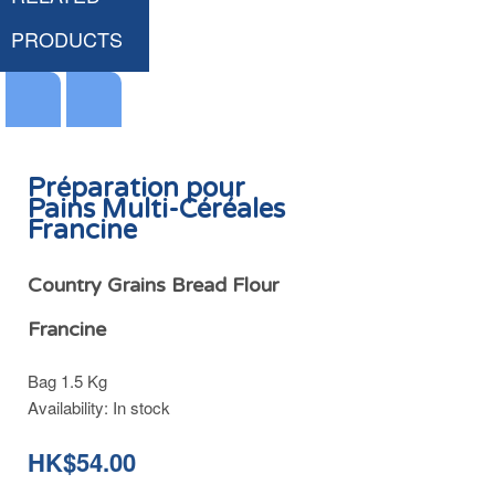
PRODUCTS
Préparation pour
Pains Multi-Céréales
Francine
Levure Boulangère Francine
Levure Boulangère Carrefour
HK$28.00
HK$21.00
Country Grains Bread Flour
Francine
Bag 1.5 Kg
Add
Add
Availability:
In stock
to
to
Cart
Cart
HK$54.00