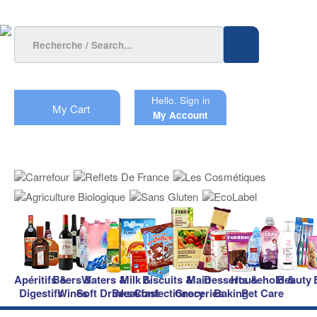
Hello.
Sign in
My Cart
My Account
Apéritifs &
Beers &
Waters &
Milk &
Biscuits &
Main
Desserts &
Household &
Beauty
Digestifs
Wines
Soft Drinks
Breakfast
Confectionery
Groceries
Baking
Pet Care