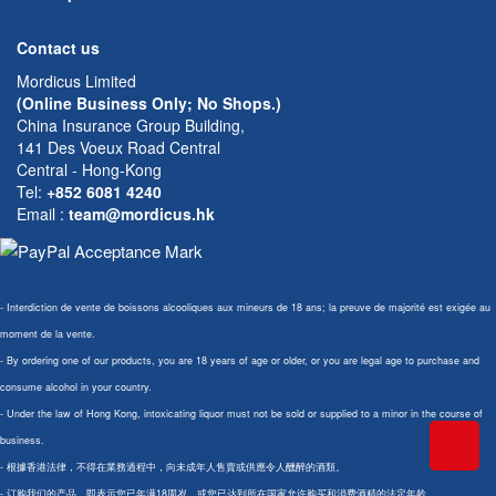
Contact us
Mordicus Limited
(Online Business Only; No Shops.)
China Insurance Group Building,
141 Des Voeux Road Central
Central - Hong-Kong
Tel:
+852 6081 4240
Email
:
team@mordicus.hk
- Interdiction de vente de boissons alcooliques aux mineurs de 18 ans; la preuve de majorité est exigée au
moment de la vente.
- By ordering one of our products, you are 18 years of age or older, or you are legal age to purchase and
consume alcohol in your country.
- Under the law of Hong Kong, intoxicating liquor must not be sold or supplied to a minor in the course of
business.
- 根據香港法律，不得在業務過程中，向未成年人售賣或供應令人醺醉的酒類。
- 订购我们的产品，即表示您已年满18周岁，或您已达到所在国家允许购买和消费酒精的法定年龄