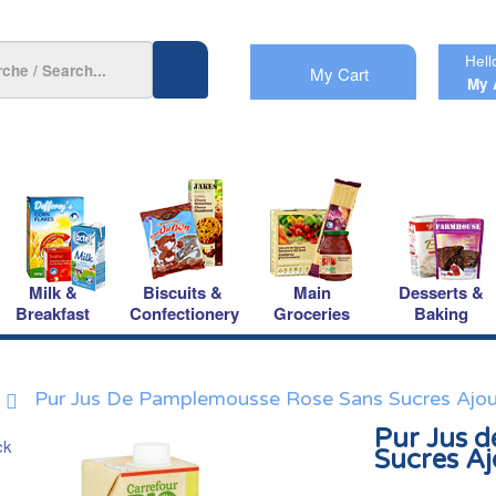
Hell
My Cart
My 
Milk &
Biscuits &
Main
Desserts &
Breakfast
Confectionery
Groceries
Baking
Pur Jus De Pamplemousse Rose Sans Sucres Ajout
Pur Jus 
Sucres Aj