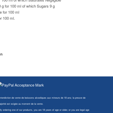
 g for 100 ml of which Sugars 9 g
le for 100 ml
or 100 ml.
in
Interdiction de vente de boissons alcooliques aux mineurs de 18 ans; la preuve de
jorité est exigée au moment de la vente.
By ordering one of our products, you are 18 years of age or older, or you are legal age