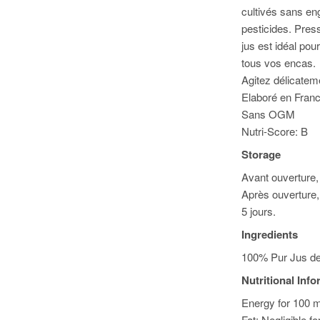
cultivés sans e
pesticides. Press
jus est idéal po
tous vos encas.
Agitez délicatem
Elaboré en Franc
Sans OGM
Nutri-Score: B
Storage
Avant ouverture, 
Après ouverture,
5 jours.
Ingredients
100% Pur Jus d
Nutritional Inf
Energy for 100 m
Fat: Negligible f