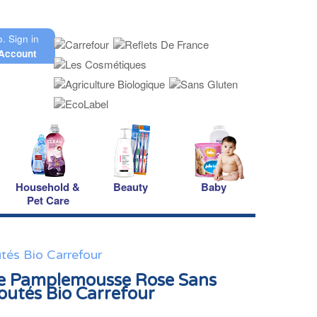
o.
Sign in
Account
Household &
Beauty
Baby
Pet Care
és Bio Carrefour
de Pamplemousse Rose Sans
outés Bio Carrefour