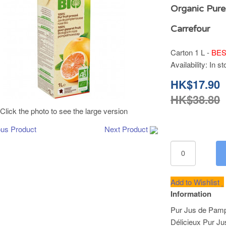
Organic Pure
Carrefour
Carton 1 L -
BES
Availability:
In st
HK$17.90
HK$38.80
Click the photo to see the large version
ous Product
Next Product
Add to Wishlist
Information
Pur Jus de Pam
Délicieux Pur Ju