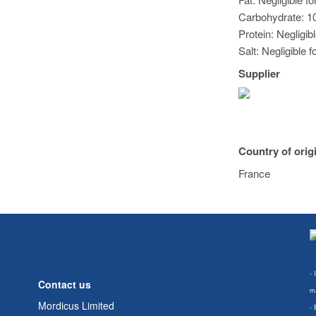
Carbohydrate: 10
Protein: Negligib
Salt: Negligible f
Supplier
Country of orig
France
- 
Contact us
ma
Mordicus Limited
- 