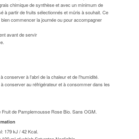
ngrais chimique de synthèse et avec un minimum de
é à partir de fruits sélectionnés et mûris à souhait. Ce
ur bien commencer la journée ou pour accompagner
ent avant de servir
e.
à conserver à l'abri de la chaleur et de l'humidité.
 à conserver au réfrigérateur et à consommer dans les
e Fruit de Pamplemousse Rose Bio. Sans OGM.
ormation
l: 179 kJ / 42 Kcal.
or 100 ml of which Saturates Negligible