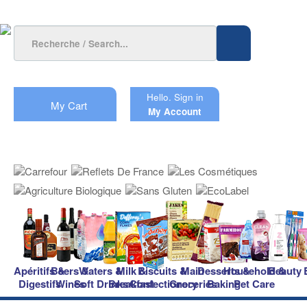
Hello.
Sign in
My Cart
My Account
Apéritifs &
Beers &
Waters &
Milk &
Biscuits &
Main
Desserts &
Household &
Beauty
Digestifs
Wines
Soft Drinks
Breakfast
Confectionery
Groceries
Baking
Pet Care