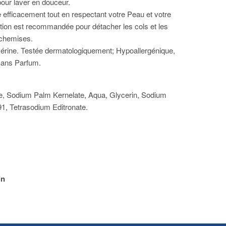
our laver en douceur.
 efficacement tout en respectant votre Peau et votre
sation est recommandée pour détacher les cols et les
 chemises.
ycérine. Testée dermatologiquement; Hypoallergénique,
Sans Parfum.
e, Sodium Palm Kernelate, Aqua, Glycerin, Sodium
91, Tetrasodium Editronate.
in