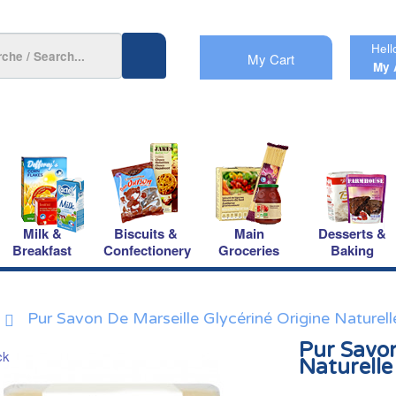
Hell
My Cart
My 
Milk &
Biscuits &
Main
Desserts &
Breakfast
Confectionery
Groceries
Baking
Pur Savon De Marseille Glycériné Origine Naturel
Pur Savon
Naturelle