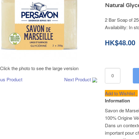
Natural Glyc
2 Bar Soap of 25
Availability:
In st
HK$48.00
Click the photo to see the large version
ous Product
Next Product
Add to Wishlist
Information
Savon de Marseil
100% Origine Vé
Dans un contexte
important pour c