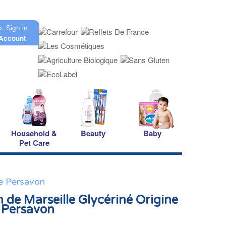
o.
Sign in
Account
Household &
Beauty
Baby
Pet Care
le Persavon
 de Marseille Glycériné Origine
 Persavon