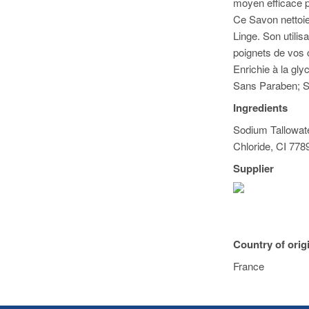
moyen efficace p
Ce Savon nettoie
Linge. Son utili
poignets de vos
Enrichie à la gl
Sans Paraben; 
Ingredients
Sodium Tallowat
Chloride, CI 778
Supplier
Country of orig
France