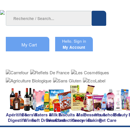
Hello.
Sign in
My Cart
My Account
Apéritifs &
Beers &
Waters &
Milk &
Biscuits &
Main
Desserts &
Household &
Beauty
Digestifs
Wines
Soft Drinks
Breakfast
Confectionery
Groceries
Baking
Pet Care