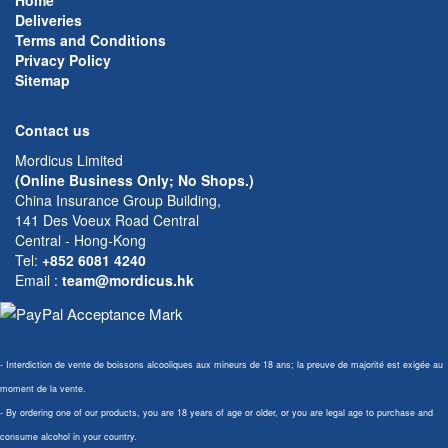
Home
Deliveries
Terms and Conditions
Privacy Policy
Sitemap
Contact us
Mordicus Limited
(Online Business Only; No Shops.)
China Insurance Group Building,
141 Des Voeux Road Central
Central - Hong-Kong
Tel:
+852 6081 4240
Email
:
team@mordicus.hk
- Interdiction de vente de boissons alcooliques aux mineurs de 18 ans; la preuve de majorité est exigée au
moment de la vente.
- By ordering one of our products, you are 18 years of age or older, or you are legal age to purchase and
consume alcohol in your country.