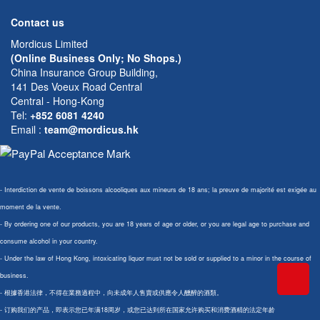
Contact us
Mordicus Limited
(Online Business Only; No Shops.)
China Insurance Group Building,
141 Des Voeux Road Central
Central - Hong-Kong
Tel:
+852 6081 4240
Email
:
team@mordicus.hk
- Interdiction de vente de boissons alcooliques aux mineurs de 18 ans; la preuve de majorité est exigée au
moment de la vente.
- By ordering one of our products, you are 18 years of age or older, or you are legal age to purchase and
consume alcohol in your country.
- Under the law of Hong Kong, intoxicating liquor must not be sold or supplied to a minor in the course of
business.
- 根據香港法律，不得在業務過程中，向未成年人售賣或供應令人醺醉的酒類。
- 订购我们的产品，即表示您已年满18周岁，或您已达到所在国家允许购买和消费酒精的法定年龄