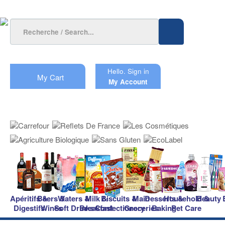
Hello.
Sign in
My Cart
My Account
Apéritifs &
Beers &
Waters &
Milk &
Biscuits &
Main
Desserts &
Household &
Beauty
Digestifs
Wines
Soft Drinks
Breakfast
Confectionery
Groceries
Baking
Pet Care