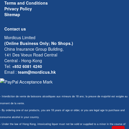
Terms and Conditions
Privacy Policy
Sitemap
Contact us
Mordicus Limited
(Online Business Only; No Shops.)
China Insurance Group Building,
141 Des Voeux Road Central
Central - Hong-Kong
Tel:
+852 6081 4240
Email
:
team@mordicus.hk
- Interdiction de vente de boissons alcooliques aux mineurs de 18 ans; la preuve de majorité est exigée au
moment de la vente.
- By ordering one of our products, you are 18 years of age or older, or you are legal age to purchase and
consume alcohol in your country.
- Under the law of Hong Kong, intoxicating liquor must not be sold or supplied to a minor in the course of