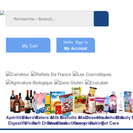
Hello.
Sign in
My Cart
My Account
Apéritifs &
Beers &
Waters &
Milk &
Biscuits &
Main
Desserts &
Household &
Beauty
Digestifs
Wines
Soft Drinks
Breakfast
Confectionery
Groceries
Baking
Pet Care