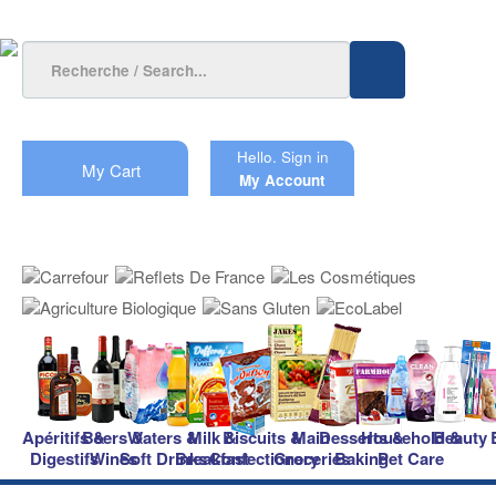
Hello.
Sign in
My Cart
My Account
Apéritifs &
Beers &
Waters &
Milk &
Biscuits &
Main
Desserts &
Household &
Beauty
Digestifs
Wines
Soft Drinks
Breakfast
Confectionery
Groceries
Baking
Pet Care