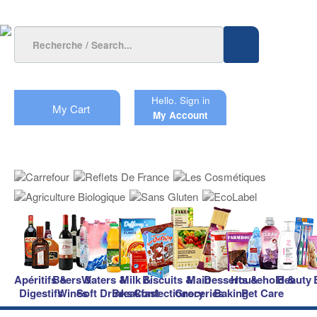
Hello.
Sign in
My Cart
My Account
Apéritifs &
Beers &
Waters &
Milk &
Biscuits &
Main
Desserts &
Household &
Beauty
Digestifs
Wines
Soft Drinks
Breakfast
Confectionery
Groceries
Baking
Pet Care