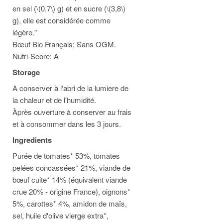
en sel (\(0,7\) g) et en sucre (\(3,8\)
g), elle est considérée comme
légère."
Bœuf Bio Français; Sans OGM.
Nutri-Score: A
Storage
A conserver à l'abri de la lumiere de
la chaleur et de l'humidité.
Àprès ouverture à conserver au frais
et à consommer dans les 3 jours.
Ingredients
Purée de tomates* 53%, tomates
pelées concassées* 21%, viande de
bœuf cuite* 14% (équivalent viande
crue 20% - origine France), oignons*
5%, carottes* 4%, amidon de maïs,
sel, huile d'olive vierge extra*,