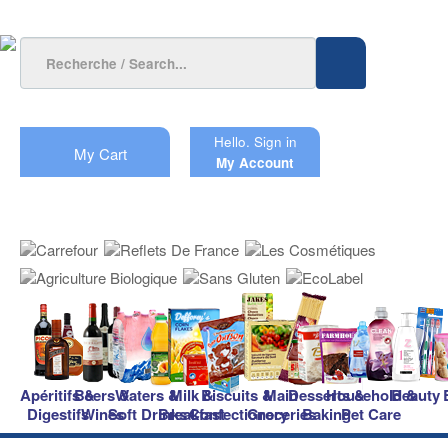
Hello.
Sign in
My Cart
My Account
Apéritifs &
Beers &
Waters &
Milk &
Biscuits &
Main
Desserts &
Household &
Beauty
Digestifs
Wines
Soft Drinks
Breakfast
Confectionery
Groceries
Baking
Pet Care