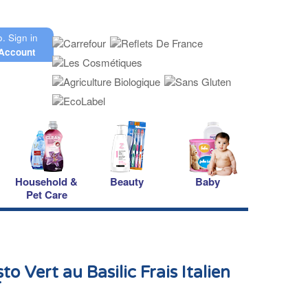
o.
Sign in
Account
Household &
Beauty
Baby
Pet Care
o Vert au Basilic Frais Italien
r