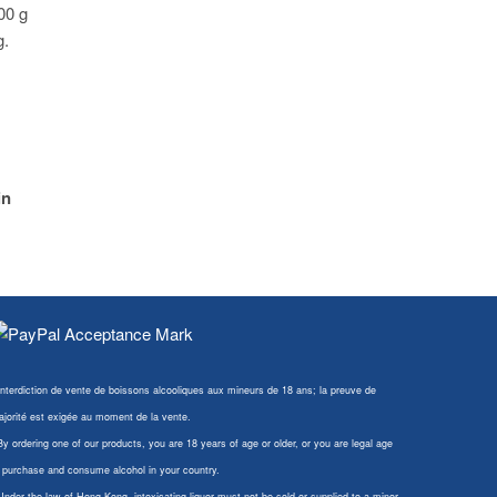
100 g
g.
in
Interdiction de vente de boissons alcooliques aux mineurs de 18 ans; la preuve de
jorité est exigée au moment de la vente.
By ordering one of our products, you are 18 years of age or older, or you are legal age
 purchase and consume alcohol in your country.
Under the law of Hong Kong, intoxicating liquor must not be sold or supplied to a minor