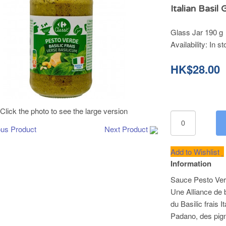
Italian Basil
Glass Jar 190 g
Availability:
In st
HK$28.00
Click the photo to see the large version
ous Product
Next Product
Add to Wishlist
Information
Sauce Pesto Vert 
Une Alliance de 
du Basilic frais
Padano, des pign