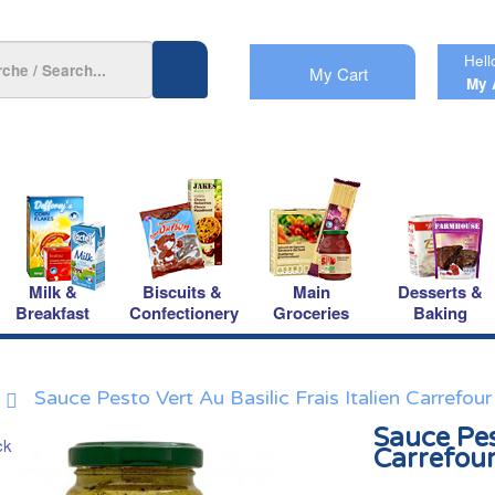
Hell
My Cart
My 
Milk &
Biscuits &
Main
Desserts &
Breakfast
Confectionery
Groceries
Baking
Sauce Pesto Vert Au Basilic Frais Italien Carrefour
Sauce Pest
Carrefou