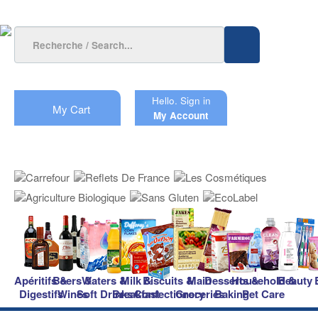
Hello.
Sign in
My Cart
My Account
Apéritifs &
Beers &
Waters &
Milk &
Biscuits &
Main
Desserts &
Household &
Beauty
Digestifs
Wines
Soft Drinks
Breakfast
Confectionery
Groceries
Baking
Pet Care