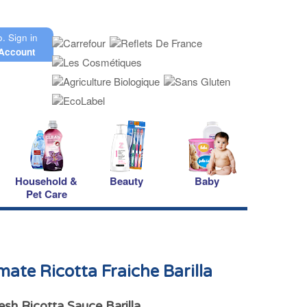
o.
Sign in
Account
Household &
Beauty
Baby
Pet Care
ate Ricotta Fraiche Barilla
sh Ricotta Sauce Barilla