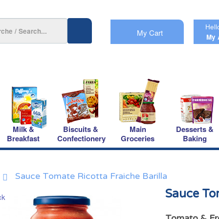
Hell
My Cart
My 
Milk &
Biscuits &
Main
Desserts &
Breakfast
Confectionery
Groceries
Baking
Sauce Tomate Ricotta Fraiche Barilla
Sauce Tom
Tomato & Fre