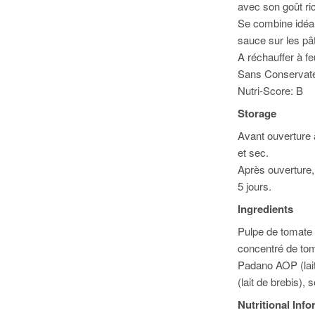
avec son goût ri
Se combine idéal
sauce sur les pâ
A réchauffer à f
Sans Conservate
Nutri-Score: B
Storage
Avant ouverture à
et sec.
Après ouverture,
5 jours.
Ingredients
Pulpe de tomate 
concentré de tom
Padano AOP (lai
(lait de brebis), 
Nutritional Inf