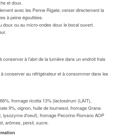
che et doux.
ement avec les Penne Rigate; verser directement la
tes à peine égouttées.
eu doux ou au micro-ondes doux le bocal ouvert.
ur.
 conserver à l'abri de la lumière dans un endroit frais
 à conserver au réfrigérateur et à consommer dans les
66%, fromage ricotta 13% (lactosérum (LAIT),
ate 9%, oignon, huile de tournesol, fromage Grana
t, lysozyme d'oeuf), fromage Pecorino Romano AOP
sel, arômes, persil, sucre.
ormation