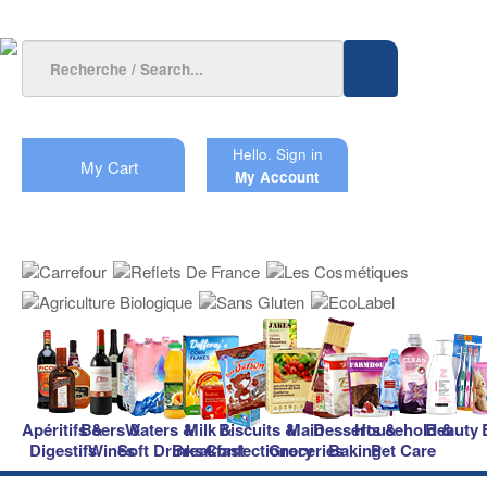
Hello.
Sign in
My Cart
My Account
Apéritifs &
Beers &
Waters &
Milk &
Biscuits &
Main
Desserts &
Household &
Beauty
Digestifs
Wines
Soft Drinks
Breakfast
Confectionery
Groceries
Baking
Pet Care