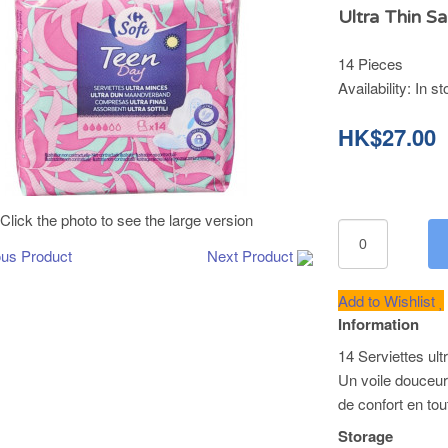
Ultra Thin S
14 Pieces
Availability:
In st
HK$27.00
Click the photo to see the large version
ous Product
Next Product
Add to Wishlist
Information
14 Serviettes ul
Un voile douceu
de confort en tou
Storage