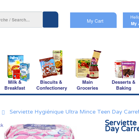
Hell
My Cart
My 
Milk &
Biscuits &
Main
Desserts &
Breakfast
Confectionery
Groceries
Baking
Serviette Hygiénique Ultra Mince Teen Day Carre
Serviette
Day Carr