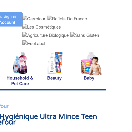
o.
Sign in
Account
Household &
Beauty
Baby
Pet Care
four
 Hygiénique Ultra Mince Teen
efour