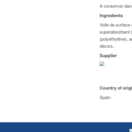
A conserver dans
Ingredients
Voile de surface 
superabsorbant (
(polyéthylène), 
décors.
Supplier
Country of orig
Spain