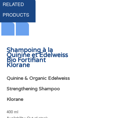
RELATED
PRODUCTS
Shampoing à la
Quinine et Edelweiss
Bio Fortifiant
Sérum Anti-Chute à la Quinine et Edelweiss Bio Klorane
Klorane
HK$198.00
Quinine & Organic Edelweiss
Strengthening Shampoo
Klorane
Add
to
400 ml
Cart
Availability:
Out of stock