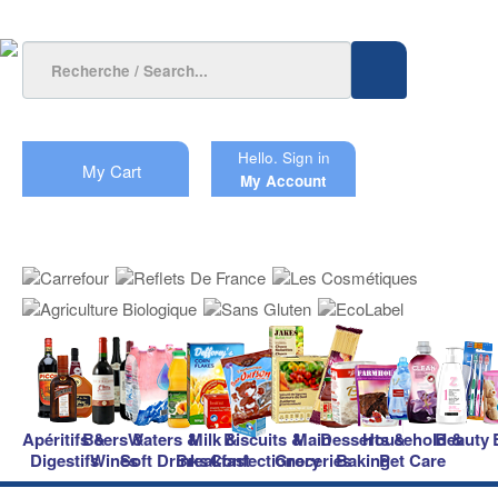
Hello.
Sign in
My Cart
My Account
Apéritifs &
Beers &
Waters &
Milk &
Biscuits &
Main
Desserts &
Household &
Beauty
Digestifs
Wines
Soft Drinks
Breakfast
Confectionery
Groceries
Baking
Pet Care