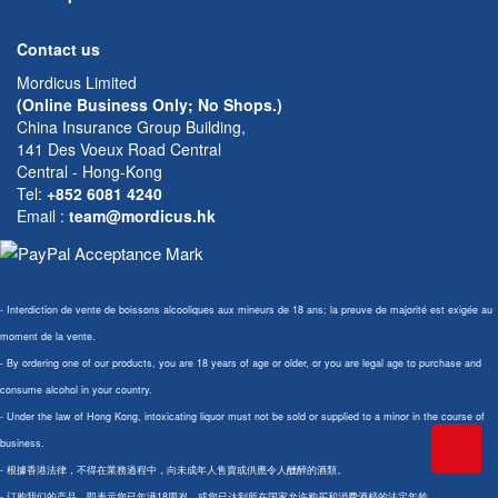
Contact us
Mordicus Limited
(Online Business Only; No Shops.)
China Insurance Group Building,
141 Des Voeux Road Central
Central - Hong-Kong
Tel:
+852 6081 4240
Email
:
team@mordicus.hk
- Interdiction de vente de boissons alcooliques aux mineurs de 18 ans; la preuve de majorité est exigée au
moment de la vente.
- By ordering one of our products, you are 18 years of age or older, or you are legal age to purchase and
consume alcohol in your country.
- Under the law of Hong Kong, intoxicating liquor must not be sold or supplied to a minor in the course of
business.
- 根據香港法律，不得在業務過程中，向未成年人售賣或供應令人醺醉的酒類。
- 订购我们的产品，即表示您已年满18周岁，或您已达到所在国家允许购买和消费酒精的法定年龄