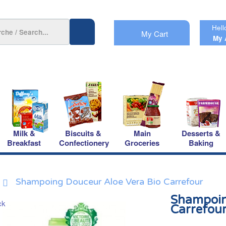
Hell
My Cart
My 
Milk &
Biscuits &
Main
Desserts &
Breakfast
Confectionery
Groceries
Baking
Shampoing Douceur Aloe Vera Bio Carrefour
Shampoin
Carrefou