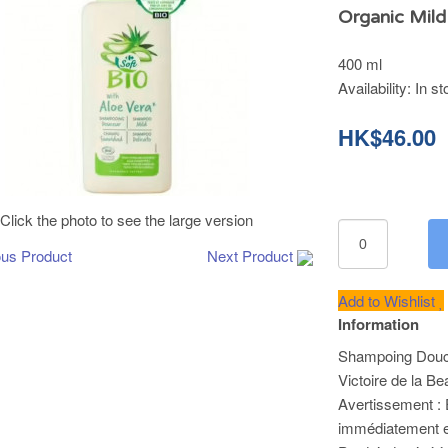
Organic Mild
400 ml
Availability:
In st
HK$46.00
Click the photo to see the large version
ous Product
Next Product
Add to Wishlist
Information
Shampoing Douc
Victoire de la B
Avertissement : 
immédiatement 