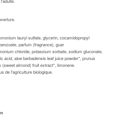
l'adulte.
verture.
monium lauryl sulfate, glycerin, cocamidopropyl
benzoate, parfum (fragrance), guar
monium chloride, potassium sorbate, sodium gluconate,
oic acid, aloe barbadensis leaf juice powder*, prunus
 (sweet almond) fruit extract*, limonene.
us de l'agriculture biologique.
in