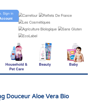
o.
Sign in
Account
Household &
Beauty
Baby
Pet Care
g Douceur Aloe Vera Bio
r