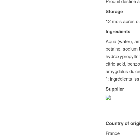
Produit destiné à 
Storage
12 mois après ou
Ingredients
Aqua (water), am
betaine, sodium 
hydroxypropyltri
citric acid, benz
amygdalus dulcis
*: ingrédients iss
Supplier
Country of orig
France