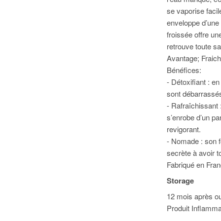
se vaporise facil
enveloppe d’une 
froissée offre un
retrouve toute sa
Avantage; Fraiche
Bénéfices:
- Détoxifiant : e
sont débarrassés
- Rafraîchissant 
s’enrobe d’un pa
revigorant.
- Nomade : son fo
secrète à avoir t
Fabriqué en Fra
Storage
12 mois après ou
Produit Inflamma