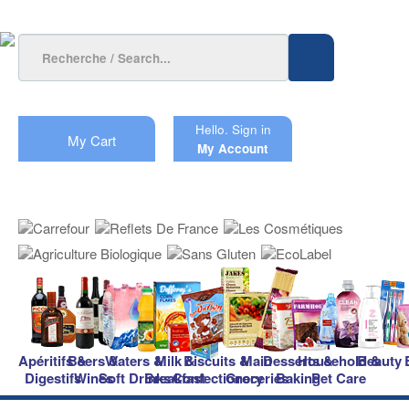
Hello.
Sign in
My Cart
My Account
Apéritifs &
Beers &
Waters &
Milk &
Biscuits &
Main
Desserts &
Household &
Beauty
Digestifs
Wines
Soft Drinks
Breakfast
Confectionery
Groceries
Baking
Pet Care