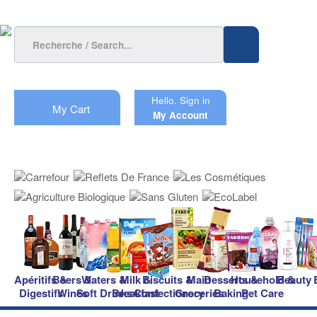
Hello.
Sign in
My Cart
My Account
Apéritifs &
Beers &
Waters &
Milk &
Biscuits &
Main
Desserts &
Household &
Beauty
Digestifs
Wines
Soft Drinks
Breakfast
Confectionery
Groceries
Baking
Pet Care