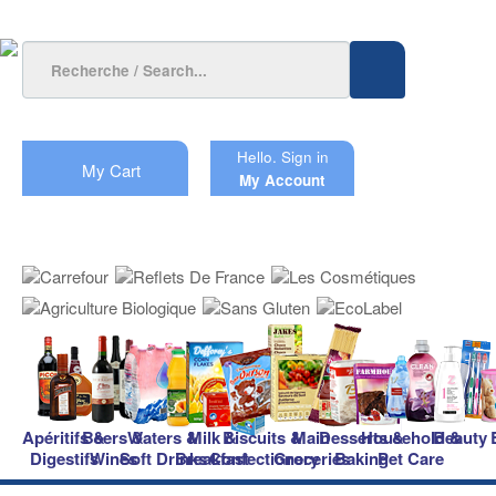
Hello.
Sign in
My Cart
My Account
Apéritifs &
Beers &
Waters &
Milk &
Biscuits &
Main
Desserts &
Household &
Beauty
Digestifs
Wines
Soft Drinks
Breakfast
Confectionery
Groceries
Baking
Pet Care