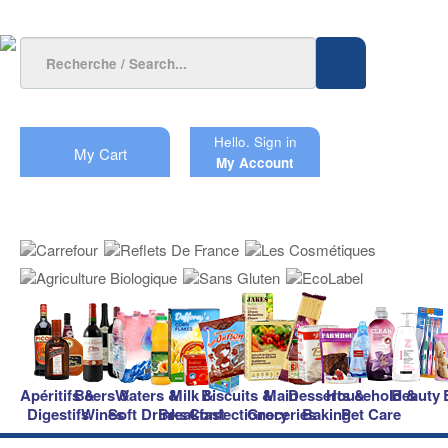
Hello.
Sign in
My Cart
My Account
Apéritifs &
Beers &
Waters &
Milk &
Biscuits &
Main
Desserts &
Household &
Beauty
Digestifs
Wines
Soft Drinks
Breakfast
Confectionery
Groceries
Baking
Pet Care