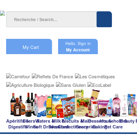
Hello.
Sign in
My Cart
My Account
Apéritifs &
Beers &
Waters &
Milk &
Biscuits &
Main
Desserts &
Household &
Beauty
Digestifs
Wines
Soft Drinks
Breakfast
Confectionery
Groceries
Baking
Pet Care