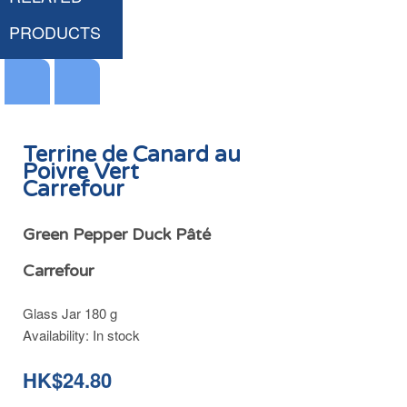
PRODUCTS
Terrine de Canard au
Poivre Vert
Carrefour
Cornichons Croquants Vinaigre et Aromates Simpl
Cornichons Extra-Fins l'Original Maille
Oignons Blancs Extra-Fins au Vinaigre Carrefour
HK$39.00
HK$39.90
HK$26.00
Green Pepper Duck Pâté
Carrefour
Glass Jar 180 g
Add
Add
Add
Availability:
In stock
to
to
to
Cart
Cart
Cart
HK$24.80