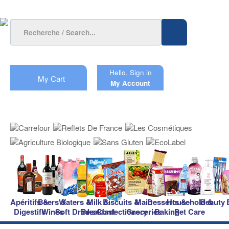
Hello.
Sign in
My Cart
My Account
Apéritifs &
Beers &
Waters &
Milk &
Biscuits &
Main
Desserts &
Household &
Beauty
Digestifs
Wines
Soft Drinks
Breakfast
Confectionery
Groceries
Baking
Pet Care