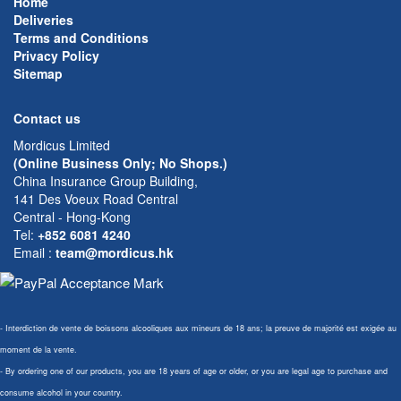
Home
Deliveries
Terms and Conditions
Privacy Policy
Sitemap
Contact us
Mordicus Limited
(Online Business Only; No Shops.)
China Insurance Group Building,
141 Des Voeux Road Central
Central - Hong-Kong
Tel:
+852 6081 4240
Email
:
team@mordicus.hk
- Interdiction de vente de boissons alcooliques aux mineurs de 18 ans; la preuve de majorité est exigée au
moment de la vente.
- By ordering one of our products, you are 18 years of age or older, or you are legal age to purchase and
consume alcohol in your country.