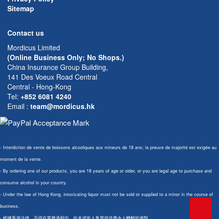
Sitemap
Contact us
Mordicus Limited
(Online Business Only; No Shops.)
China Insurance Group Building,
141 Des Voeux Road Central
Central - Hong-Kong
Tel:
+852 6081 4240
Email
:
team@mordicus.hk
- Interdiction de vente de boissons alcooliques aux mineurs de 18 ans; la preuve de majorité est exigée au
moment de la vente.
- By ordering one of our products, you are 18 years of age or older, or you are legal age to purchase and
consume alcohol in your country.
- Under the law of Hong Kong, intoxicating liquor must not be sold or supplied to a minor in the course of
business.
- 根據香港法律，不得在業務過程中，向未成年人售賣或供應令人醺醉的酒類。