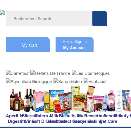
Hello.
Sign in
My Cart
My Account
Apéritifs &
Beers &
Waters &
Milk &
Biscuits &
Main
Desserts &
Household &
Beauty
Digestifs
Wines
Soft Drinks
Breakfast
Confectionery
Groceries
Baking
Pet Care